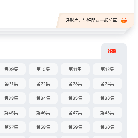
好影片，与好朋友一起分享
线路一
第09集
第10集
第11集
第12集
第21集
第22集
第23集
第24集
第33集
第34集
第35集
第36集
第45集
第46集
第47集
第48集
第57集
第58集
第59集
第60集