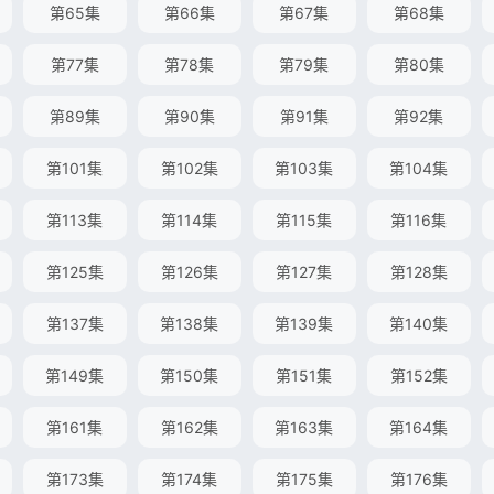
第65集
第66集
第67集
第68集
第77集
第78集
第79集
第80集
第89集
第90集
第91集
第92集
第101集
第102集
第103集
第104集
第113集
第114集
第115集
第116集
第125集
第126集
第127集
第128集
第137集
第138集
第139集
第140集
第149集
第150集
第151集
第152集
第161集
第162集
第163集
第164集
第173集
第174集
第175集
第176集