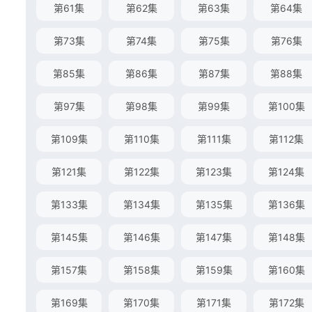
第61集
第62集
第63集
第64集
第73集
第74集
第75集
第76集
第85集
第86集
第87集
第88集
第97集
第98集
第99集
第100集
第109集
第110集
第111集
第112集
第121集
第122集
第123集
第124集
第133集
第134集
第135集
第136集
第145集
第146集
第147集
第148集
第157集
第158集
第159集
第160集
第169集
第170集
第171集
第172集