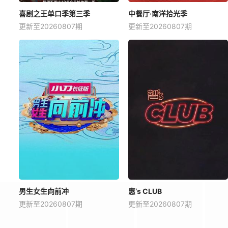
第289集
第290集
第291集
第292集
喜剧之王单口季第三季
中餐厅·南洋拾光季
更新至20260807期
更新至20260807期
第301集
第302集
第303集
第304集
第313集
第314集
第315集
第316集
第325集
第326集
第327集
第328集
第337集
第338集
第339集
第340集
第349集
第350集
第351集
第352集
第361集
第362集
第363集
第364集
第373集
第374集
第375集
第376集
男生女生向前冲
惠‘s CLUB
第385集
第386集
第387集
第388集
更新至20260807期
更新至20260807期
第397集
第398集
第399集
第400集