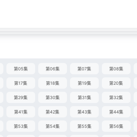
第05集
第06集
第07集
第08集
第17集
第18集
第19集
第20集
第29集
第30集
第31集
第32集
第41集
第42集
第43集
第44集
第53集
第54集
第55集
第56集