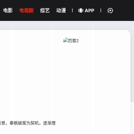
电影
电视剧
综艺
动漫
APP
景，秦枫破案为契机，逐渐搅