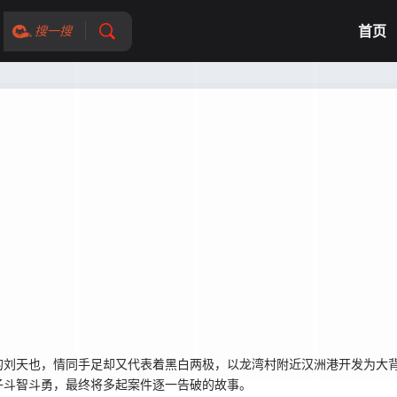
首页
搜一搜
刘天也，情同手足却又代表着黑白两极，以龙湾村附近汉洲港开发为大背
子斗智斗勇，最终将多起案件逐一告破的故事。