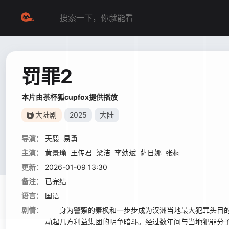
罚罪2
本片由茶杯狐cupfox提供播放
大陆剧
2025
大陆
导演：
天毅
易勇
主演：
黄景瑜
王传君
梁洁
李幼斌
萨日娜
张桐
更新：
2026-01-09 13:30
备注：
已完结
语言：
国语
剧情：
身为警察的秦枫和一步步成为汉洲当地最大犯罪头目的
动起几方利益集团的明争暗斗。经过数年间与当地犯罪分