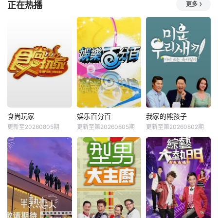
正在热播
更多
食尚玩家
娱乐百分百
我家的熊孩子
更新至20260805期
更新至第20260805期
更新至第20260802期