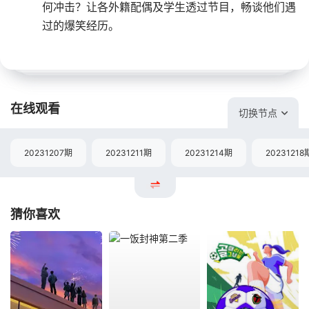
何冲击？让各外籍配偶及学生透过节目，畅谈他们遇
过的爆笑经历。
在线观看
切换节点
20231207期
20231211期
20231214期
20231218
猜你喜欢