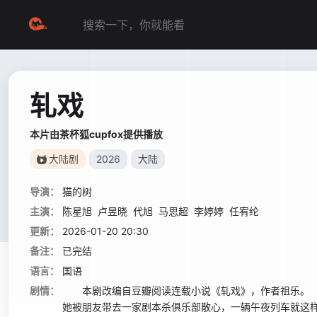
轧戏
本片由茶杯狐cupfox提供播放
大陆剧
2026
大陆
导演：
猫的树
主演：
陈星旭
卢昱晓
代旭
马思超
李婷婷
任宥纶
更新：
2026-01-20 20:30
备注：
已完结
语言：
国语
剧情：
本剧改编自豆瓣阅读连载小说《轧戏》，作者祖乐。 
她被朋友带去一家剧本杀俱乐部散心，一辆午夜列车就这样