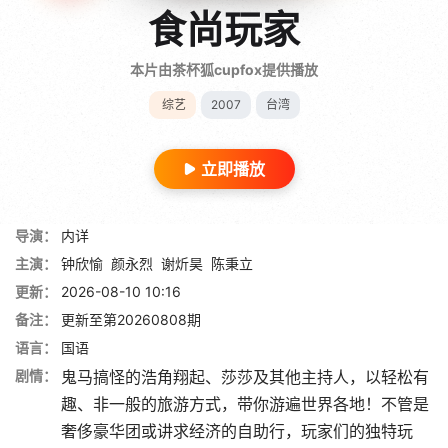
食尚玩家
本片由茶杯狐cupfox提供播放
综艺
2007
台湾
立即播放
导演：
内详
主演：
钟欣愉
颜永烈
谢炘昊
陈秉立
更新：
2026-08-10 10:16
备注：
更新至第20260808期
语言：
国语
剧情：
鬼马搞怪的浩角翔起、莎莎及其他主持人，以轻松有
趣、非一般的旅游方式，带你游遍世界各地！不管是
奢侈豪华团或讲求经济的自助行，玩家们的独特玩