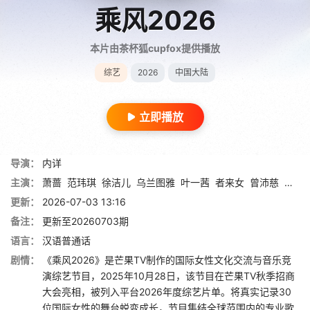
乘风2026
本片由茶杯狐cupfox提供播放
综艺
2026
中国大陆
立即播放
导演：
内详
主演：
萧蔷
范玮琪
徐洁儿
乌兰图雅
叶一茜
者来女
曾沛慈
江语
更新：
2026-07-03 13:16
备注：
更新至20260703期
语言：
汉语普通话
剧情：
《乘风2026》是芒果TV制作的国际女性文化交流与音乐竞
演综艺节目，2025年10月28日，该节目在芒果TV秋季招商
大会亮相，被列入平台2026年度综艺片单。将真实记录30
位国际女性的舞台蜕变成长，节目集结全球范围内的专业歌