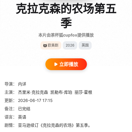
克拉克森的农场第五
季
本片由茶杯狐cupfox提供播放
欧美剧
2026
英国
立即播放
导演：
内详
主演：
杰里米·克拉克森
凯勒布·库珀
丽莎·霍根
更新：
2026-06-17 17:15
备注：
已完结
语言：
英语
剧情：
亚马逊续订《克拉克森的农场》第五季。