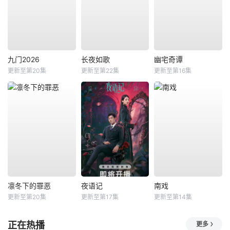
九门2026
长夜如歌
幽宅奇谭
更新至第20集
更新至第22集
更新至第16集
凛冬下的罪恶
夜语记
南戏
更新至第20集
更新至第17集
更新至第14集
正在热播
更多