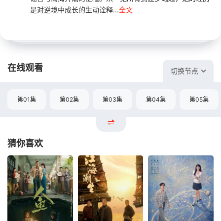
是对逆境中成长的生动诠释...
全文
在线观看
切换节点
第01集
第02集
第03集
第04集
第05集
猜你喜欢