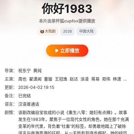
你好1983
本片由茶杯狐cupfox提供播放
大陆剧
2026
中国大陆
立即播放
导演：
祝东宁
黄纯
主演：
周也
翟潇闻
董璇
王冠逸
赵达
涂凌
蒋易
郑伟
林潇
樊霖
更新：
2026-04-02 19:15
备注：
已完结
语言：
汉语普通话
剧情：
该剧改编自宝妆成的小说《重生八零：媳妇有点辣》。故事
发生在1983年，聚焦于一位现代女性的角色，她在那个充满
变革的年代里，背负着“社畜”的标签，却勇敢地踏上了破除
谣言与商海弄潮的征程。从一无所有到逐步崛起，她的经历