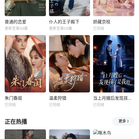
普通的恋爱
仆人的王子殿下
娇藏京枝
更新至第06集
更新至第06集
已完结
朱门春闺
温柔狩猎
当上月嫂后发现孩子是我的
已完结
已完结
已完结
正在热播
更多