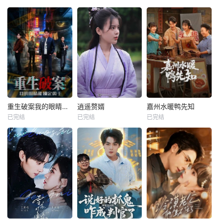
重生破案我的眼睛能锁定凶手
逍遥赘婿
嘉州水暖鸭先知
已完结
已完结
已完结