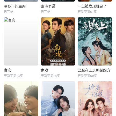
凛冬下的罪恶
幽宅奇谭
一旦被发现就完了
已完结
已完结
更新至第01集
盲盒
南戏
吾凰在上之凤御四方
更新至第13集
更新至第14集
更新至第08集